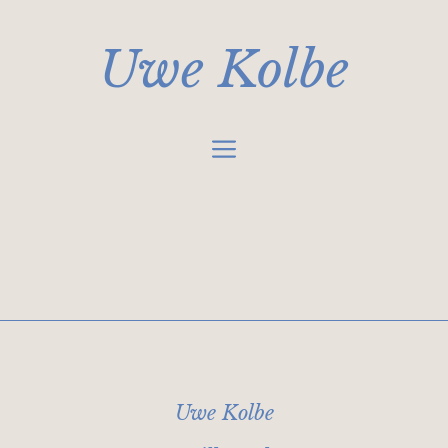
Zum
Inhalt
Uwe Kolbe
springen
Menü
Uwe Kolbe